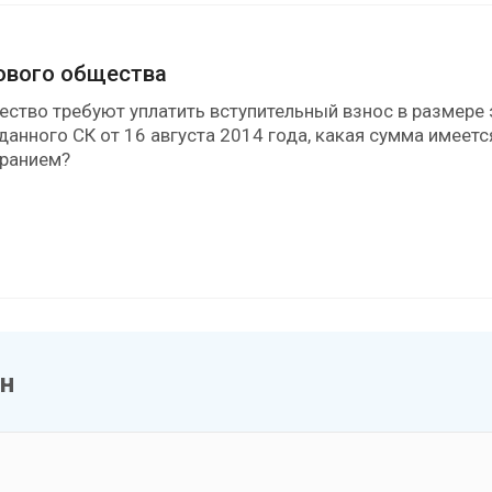
дового общества
ество требуют уплатить вступительный взнос в размере 
анного СК от 16 августа 2014 года, какая сумма имеетс
бранием?
ин