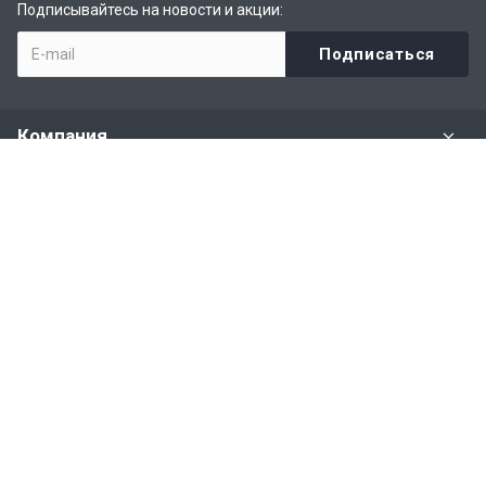
Подписывайтесь на новости и акции:
Компания
Задать вопрос
Раздел имущества
Политики и правила
Наши контакты
+7 (926) 615-28-87
Бесплатная горячая линия
Прием заявок круглосуточно 24/7