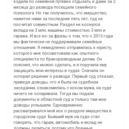
ездили по семейной путевке отдыхать и даже за 2
месяца до развода посещали семейного
психолога. Но так получилось, что имущество,
нажитое нами за последние пять лет, суд не
посчитал совместным. Раздел не коснулся
вклада на 3 млн, машины стоимостью 3 млн и
гаража. И все из-за фразы о том, что с 2015 года
мы фактически не поддерживали семейные
отношения. Я немедленно отправилась к юристу,
которого мне посоветовали как опытного
специалиста по бракоразводным делам. Он
пояснил, что можно сделать, и я поручила ему
защищать мои интересы в судах. Сначала он
оспорил решение о разводе. Первый суд отказал,
приведя доводы, что я была на судебном
заседании, ознакомилась с иском мужа, на суде
ничего не оспаривала. Тогда мы подали
документы в областной суд и только там мои
доводы услышали. Одновременно
рассматривался мой иск о разделе имущества в
городском суде. Бывший муж на суде стал
говорить, что гараж, автомобиль и вклад не
должны делиться, потому что брачные