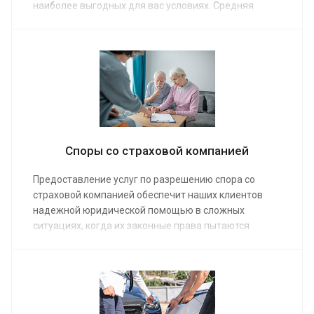
наиболее выгодных для вас условиях. Средняя
стоимость работы адвоката по обязательному
страхованию от 3 000 руб. Мы предоставим полную
юридическую поддержку, если страховщик
отказывается заключать договор или производить
выплаты.
Споры со страховой компанией
Предоставление услуг по разрешению спора со
страховой компанией обеспечит наших клиентов
надежной юридической помощью в сложных
ситуациях, когда их законные права пытаются
нарушить. Заказ услуги в нашей компании позволит
решить проблемы с невыплатой страховки или
недостаточным начислением суммы. Средняя
стоимость услуг адвоката от 5 000 руб. Наши юристы
имеют большой опыт, поэтому окажут реальную