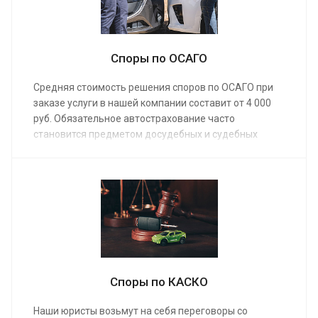
помощь.
Споры по ОСАГО
Средняя стоимость решения споров по ОСАГО при
заказе услуги в нашей компании составит от 4 000
руб. Обязательное автострахование часто
становится предметом досудебных и судебных
разбирательств. Наши юристы предоставят помощь
в быстром урегулировании страхового спора, если
компания задерживает выплату или насчитала ее
не в полном объеме, помогут взыскать неустойку
при нарушении сроков и качества ремонта.
Споры по КАСКО
Наши юристы возьмут на себя переговоры со