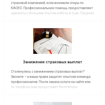
страховой компанией, если возникли споры по
КАСКО. Профессиональную помощь предоставляют
адвокаты с большим опытом работы в суде. Средняя
стоимость разбирательств с автостраховщиком от 4
000 руб. Для опытного адвоката по страховым
делам неразрешимых проблем нет. Заказ услуги
обеспечит защиту ваших финансовых интересов в
самых сложных ситуациях.
Занижение страховых выплат
Столкнулись с занижением страховых выплат?
Звоните – и ваши права защитит опытная команда
профессионалов. После заказа услуги на сайте или
по телефону вам предоставят бесплатную
консультацию и полную поддержку, вплоть до
участия в судебном заседании. Наши юристы имеют
большой опыт работы со страховыми компаниями.