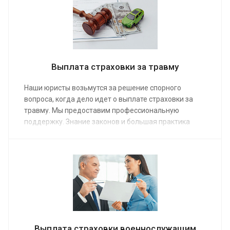
Средняя стоимость услуг по решению споров с
автостраховщиками от 4 000 руб.
Выплата страховки за травму
Наши юристы возьмутся за решение спорного
вопроса, когда дело идет о выплате страховки за
травму. Мы предоставим профессиональную
поддержку. Знание законов и большая практика
позволяют помогать всем, кто оставил заказ на
сайте или по телефону. Любая проблема правового
характера быстро решается, когда за дело берутся
профессионалы. Средняя стоимость
урегулирования страховых конфликтов от 4 000 руб.
Выплата страховки военнослужащим