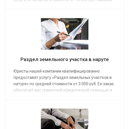
квалифицированную юридическую помощь, вы
сможете без всяких препятствий не только получить
юридические права на часть жилого помещения, но
и разделить его фактически: сделать перегородку,
отдельный вход.
Раздел земельного участка в наруте
Юристы нашей компании квалифицированно
предоставят услугу «Раздел земельных участков в
натуре» по средней стоимости от 3 000 руб. Ее заказ
обеспечит вас грамотной юридической помощью и
позволит стать полноценным хозяином, превратив
долевую собственность в единоличную.