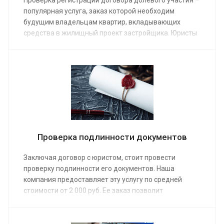
Проверка регистрации договора долевого участия –
популярная услуга, заказ которой необходим
будущим владельцам квартир, вкладывающих
средства в жилищный проект застройщика. Юристы
нашей компании предоставят ее тем, кто опасается
мошенничества. Средняя стоимость работы
специалиста от 3 000 руб.
Проверка подлинности документов
Заключая договор с юристом, стоит провести
проверку подлинности его документов. Наша
компания предоставляет эту услугу по средней
стоимости от 2 000 руб. Ее заказ позволит
удостовериться, что договор на оказание помощи
заключается с официальным юридическим лицом
или ИП, что они имеют право представлять ваши