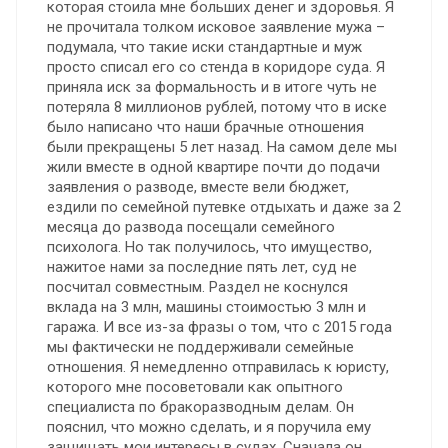
которая стоила мне больших денег и здоровья. Я
не прочитала толком исковое заявление мужа –
подумала, что такие иски стандартные и муж
просто списал его со стенда в коридоре суда. Я
приняла иск за формальность и в итоге чуть не
потеряла 8 миллионов рублей, потому что в иске
было написано что наши брачные отношения
были прекращены 5 лет назад. На самом деле мы
жили вместе в одной квартире почти до подачи
заявления о разводе, вместе вели бюджет,
ездили по семейной путевке отдыхать и даже за 2
месяца до развода посещали семейного
психолога. Но так получилось, что имущество,
нажитое нами за последние пять лет, суд не
посчитал совместным. Раздел не коснулся
вклада на 3 млн, машины стоимостью 3 млн и
гаража. И все из-за фразы о том, что с 2015 года
мы фактически не поддерживали семейные
отношения. Я немедленно отправилась к юристу,
которого мне посоветовали как опытного
специалиста по бракоразводным делам. Он
пояснил, что можно сделать, и я поручила ему
защищать мои интересы в судах. Сначала он