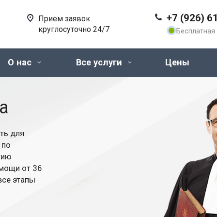
+7 (926) 6
Прием заявок
круглосуточно 24/7
Бесплатная 
О нас
Все услуги
Цены
а
ть для
 по
тию
мощи от 36
все этапы