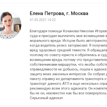
Елена Петрова, г. Москва
01.05.2021 14:22
Благодаря помощи Коханова Николая Игорев
суда и присудил выплатить мне возмещение
морального вреда. Истцом было автотранспор
когда водитель резко затормозил. Я получила
вред здоровью средней тяжести. Я обращалас
поэтому по совету юриста я обратилась в суд
возмещении вреда, потому что представитель
собственниками маршрутки, что якобы собств
справедливости не добьюсь, пошла к адвока
защиту моих законных интересов. Он собрал 
пакету справку из департамента транспорта о
транспорт данного АТП и еще несколько спра
рекомендую всем этого адвоката. Он компете
бы не он, неизвестно как бы все повернулось
Серьезный адвокат.