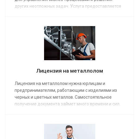
других неотложных задач. Услуга предоставляется
по средней стоимости от 13 000 руб. Сделать заказ
можно на сайте или по телефону. Первая
консультация бесплатна.
Лицензия на металлолом
Лицензия на металлолом нужна юрлицам и
предпринимателям, работающим с изделиями из
черных и цветных металлов. Самостоятельное
получение документа займет много времени и сил.
Заказав услугу у юристов нашей компании по
средней стоимости от 5 000 руб., вы быстро станете
владельцем необходимого разрешения. Мы
предоставляем помощь в любом необходимом
объеме.