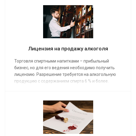
ИП не может быть туроператором – только агентом.
Средняя стоимость услуг специалиста по
лицензированию от 20 000 руб.
Лицензия на продажу алкоголя
Торговля спиртными напитками – прибыльный
бизнес, но для его ведения необходимо получить
лицензию. Разрешение требуется на алкогольную
продукцию с содержанием спирта 6 % и более.
Документ оформляется каждые пять лет. Наши
юристы предоставят помощь по средней стоимости
от 4 000 руб. Заказ услуги поможет получить
максимально быстрый результат.