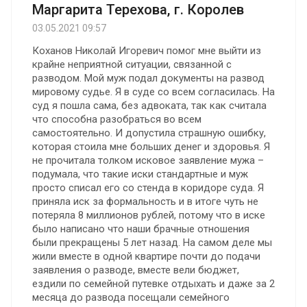
Маргарита Терехова, г. Королев
03.05.2021 09:57
Коханов Николай Игоревич помог мне выйти из
крайне неприятной ситуации, связанной с
разводом. Мой муж подал документы на развод
мировому судье. Я в суде со всем согласилась. На
суд я пошла сама, без адвоката, так как считала
что способна разобраться во всем
самостоятельно. И допустила страшную ошибку,
которая стоила мне больших денег и здоровья. Я
не прочитала толком исковое заявление мужа –
подумала, что такие иски стандартные и муж
просто списал его со стенда в коридоре суда. Я
приняла иск за формальность и в итоге чуть не
потеряла 8 миллионов рублей, потому что в иске
было написано что наши брачные отношения
были прекращены 5 лет назад. На самом деле мы
жили вместе в одной квартире почти до подачи
заявления о разводе, вместе вели бюджет,
ездили по семейной путевке отдыхать и даже за 2
месяца до развода посещали семейного