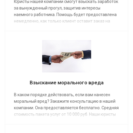
Юристы нашей компании смогут взыскать заработок
за вынужденный прогул, защитив интересы
наемного работника. Помощь будет предоставлена
немедленно, как только клиент оставит заказ на
первую консультацию, воспользовавшись онлайн-
формой на сайте или телефоном. Адвокат по
трудовым спорам проведет переговоры с
работодателем или выступит в суде. Средняя
стоимость его услуг от 5 000 руб.
Взыскание морального вреда
В каком порядке действовать, если вам нанесен
моральный вред? Закажите консультацию в нашей
компании. Она предоставляется бесплатно. Средняя
стоимость пакета услуг от 10 000 руб. Наши юристы
профессионально помогут рассчитать
компенсацию, подав исковое заявление и выступив