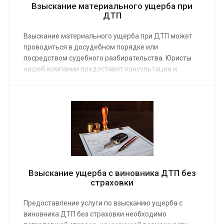
Взыскание материального ущерба при
ДТП
Взыскание материального ущерба при ДТП может
проводиться в досудебном порядке или
посредством судебного разбирательства. Юристы
нашей компании предоставят консультации и
другую профессиональную помощь. Заказать услугу
можно по средней стоимости от 15 000 руб. Мы
добьемся выплат от страховой или от виновника
транспортного происшествия.
Взыскание ущерба с виновника ДТП без
страховки
Предоставление услуги по взысканию ущерба с
виновника ДТП без страховки необходимо