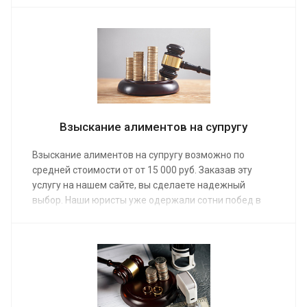
мировой суд, рассчитаем сумму ежемесячных
выплат. Средняя стоимость работы наших юристов
по семейным делам от от 20 000 руб.
Взыскание алиментов на супругу
Взыскание алиментов на супругу возможно по
средней стоимости от от 15 000 руб. Заказав эту
услугу на нашем сайте, вы сделаете надежный
выбор. Наши юристы уже одержали сотни побед в
суде, сумев взыскать алименты в даже в самых
спорных и сложных ситуациях. Опытная команда
адвокатов предоставит помощь, взыскав деньги на
содержание нетрудоспособного члена семьи.