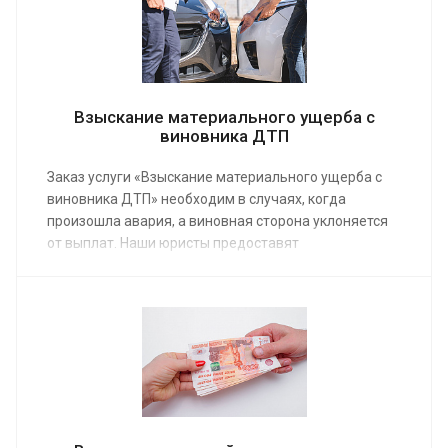
Взыскание материального ущерба с
виновника ДТП
Заказ услуги «Взыскание материального ущерба с
виновника ДТП» необходим в случаях, когда
произошла авария, а виновная сторона уклоняется
от выплат. Наши юристы предоставят
профессиональную помощь, после чего
пострадавшая сторона получит положенные ей по
закону денежные средства. Средняя стоимость
работы юриста по ДТП от 14 500 руб.