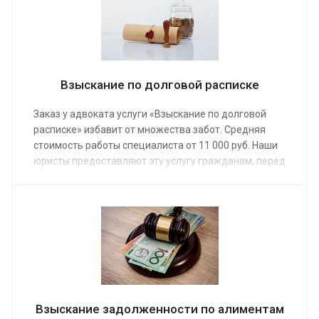
просрочками в выплате займа.
Взыскание по долговой расписке
Заказ у адвоката услуги «Взыскание по долговой
расписке» избавит от множества забот. Средняя
стоимость работы специалиста от 11 000 руб. Наши
юристы предоставляют эту услугу гражданам, перед
которыми стоит проблема возврата данных взаймы
денег. В результате есть большая законная
вероятность вернуть себе утраченное.
Взыскание задолженности по алиментам