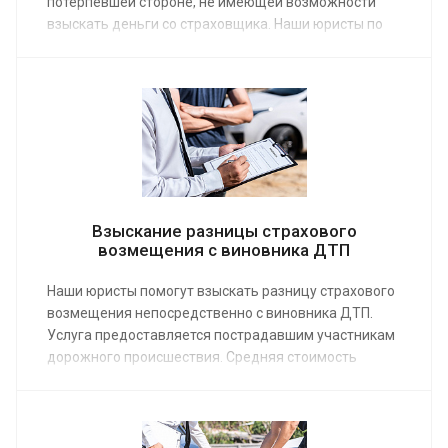
потерпевшей стороне, не имеющей возможности
взыскать деньги со страховщика. Наши юристы по
гражданским делам работают по средней
стоимости от 10 000 руб. Заказав услугу на сайте,
пострадавший в аварии сможет юридически верно
защитить свои права и покрыть убытки.
Взыскание разницы страхового
возмещения с виновника ДТП
Наши юристы помогут взыскать разницу страхового
возмещения непосредственно с виновника ДТП.
Услуга предоставляется пострадавшим участникам
дорожного происшествия. Средняя стоимость
заказа услуги по возмещению убытков, понесенных
в результате аварии на дороге, от 10 000 руб.