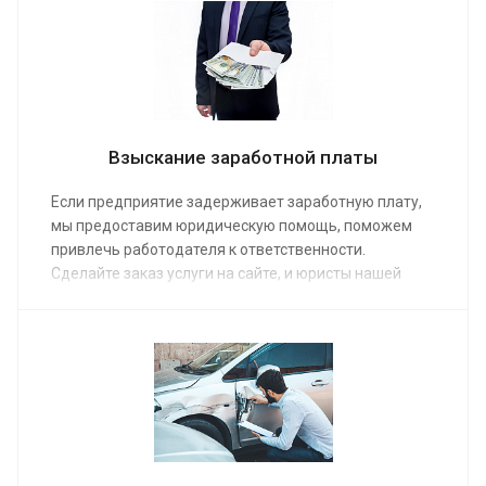
в суде на вашей стороне, обеспечив защиту
законных интересов и прав доверителя.
Взыскание заработной платы
Если предприятие задерживает заработную плату,
мы предоставим юридическую помощь, поможем
привлечь работодателя к ответственности.
Сделайте заказ услуги на сайте, и юристы нашей
компании взыщут причитающиеся деньги. Мы
подготовим документы для взыскания зарплаты
через суд, переговорим с работодателем, найдем
основания для подачи иска в суд по средней
стоимости от 10 000 руб.