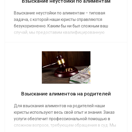
Взыскание неустойки по алиментам
Взыскание неустойки по алиментам – типовая
задача, с которой наши юристы справляются
безукоризненно. Каким бы ни был сложным ваш
случай, мы предоставим квалифицированную
помощь. Благодаря заказу услуги неустойка по
алиментам быстро поступит на ваш банковский счет
или карточку. Услуги адвоката оплачиваются по
средней стоимости от от 10 000 руб.
Взыскание алиментов на родителей
Для взыскания алиментов на родителей наши
юристы используют весь свой опыт и знания. Заказ
услуги обеспечит профессиональной помощью в
сложном вопросе, требующем обращения в суд. Мы
предоставим услуги по составлению и подаче иска в