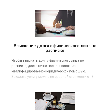
услуги гражданам и юрлицам по средней стоимости
от 5 000 руб. Для заказа предварительной
консультации воспользуйтесь связью через сайт.
Взыскание долга с физического лица по
расписке
Чтобы взыскать долг с физического лица по
расписке, достаточно воспользоваться
квалифицированной юридической помощью.
Заказать услугу можно по средней стоимости от 8
000 руб. Предоставьте юристам нашей компании
решить задачу по возврату данных в долг денег,
пользуясь проверенными алгоритмами
сотрудничества, действуя исключительно
законными методами.