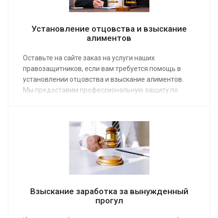
Установление отцовства и взыскание
алиментов
Оставьте на сайте заказ на услуги наших
правозащитников, если вам требуется помощь в
установлении отцовства и взыскание алиментов.
Мы предоставим профессиональную защиту по
средней стоимости от 20 000 руб. Опытная команда
адвокатов, специализирующаяся на Семейном
кодексе, сможет через суд установить родственную
связь и взыскать выплаты на ребенка, защитив
законные интересы доверителя.
Взыскание заработка за вынужденный
прогул