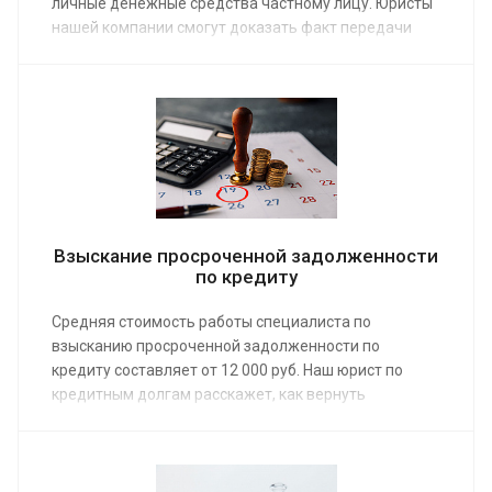
личные денежные средства частному лицу. Юристы
нашей компании смогут доказать факт передачи
денег, даже если нет документальных
подтверждений. Услуга предоставляется по
средней стоимости от 15 000 руб.
Взыскание просроченной задолженности
по кредиту
Средняя стоимость работы специалиста по
взысканию просроченной задолженности по
кредиту составляет от 12 000 руб. Наш юрист по
кредитным долгам расскажет, как вернуть
предоставленные взаймы денежные средства и
другие активы. Для этого достаточно сделать заказ
на его услуги. Помощь предоставляется тем, кто
только собирается получать кредит и должникам с