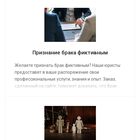
будет предоставлена быстро, качественно,
профессионально. Средняя стоимость помощи в
расторжении брака от 10 000 руб.
Признание брака фиктивным
Желаете признать брак фиктивным? Наши юристы
предоставят в ваше распоряжение свои
профессиональные услуги, знания и опыт. Заказ,
сделанный на сайте, поможет доказать, что брак
был фиктивным, или наоборот, отстоять его
законность. Средняя стоимость работы адвоката по
семейным делам от 10 000 руб. Наши
правозащитники неоднократно занимались такими
делами, поэтому гарантированно решат ваш вопрос.