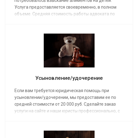
потребовалось взыскание алиментов на детей.
Услуга предоставляется своевременно, в полном
объеме. Средняя стоимость работы адвоката по
семейным делам от от 15 000 руб. Сделав заказ, наш
клиент получает помощь команды профессионалов,
которые проведут консультацию, оформят
документы и рассчитают максимальную сумму
алиментов.
Усыновление/удочерение
Если вам требуется юридическая помощь при
усыновлении/удочерении, мы предоставим ее по
средней стоимости от 20 000 руб. Сделайте заказ
услуги на сайте и наши юристы профессионально, с
гарантией победы возьмутся за сопровождение
процесса усыновления. Правозащитники обжалуют
решение об отказе и ускорят процедуру