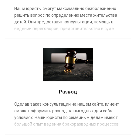
Наши юристы смогут максимально безболезненно
решить вопрос по определению места жительства
детей. Они предоставят консультации, помощь в
ведении переговоров, представительство в суде.
Заказ услуги обеспечит профессиональной
помощью опытных юристов по семейным делам.
Адвокат немедленно возьмется за работу при
оплате его услуг по средней стоимости от 10 000 руб.
Развод
Сделав заказ консультации на нашем сайте, клиент
сможет оформить развод на выгодных для себя
условиях. Наши юристы по семейным делам имеют
большой опыт ведения бракоразводных процессов.
Они справятся с самыми сложными случаями. Услуга