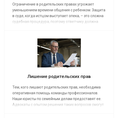
Ограничение в родительских правах угрожает
уменьшением времени общения с ребенком. Защита
в суде, когда истцом выступает опека, – это сложна
судебная процедура, поэтому ответчику должна
быть предоставлена профессиональная помощь.
Наши юристы проанализируют перспективы дела и
помогут выиграть судебный спор. Средняя
стоимость заказа от от 15 000 руб.
Лишение родительских прав
Тем, кого лишают родительских прав, необходима
оперативная помощь команды профессионалов.
Наши юристы по семейным делам предоставят ее.
Адвокаты с опытом решения таких вопросов смогут
отстоять вашу правоту, опровергнув обвинения
органов опеки. Заказ на нашем сайте гарантирует