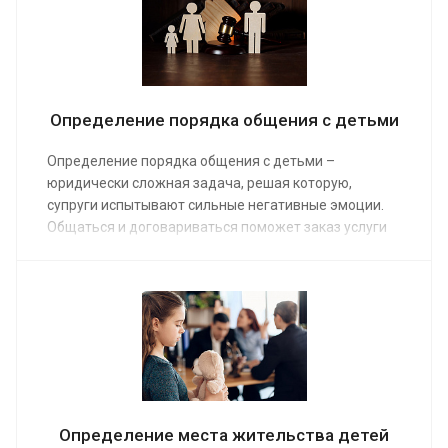
усыновления, обратившись от вашего имени в суд.
Определение порядка общения с детьми
Определение порядка общения с детьми –
юридически сложная задача, решая которую,
супруги испытывают сильные негативные эмоции.
Общаться и договариваться поможет заказ услуги
на сайте юридической компании. Наши юристы
предоставят помощь в урегулировании споров,
касающихся графика общения детей с отдельно
живущим родителем. Средняя стоимость услуги от
от 10 000 руб.
Определение места жительства детей