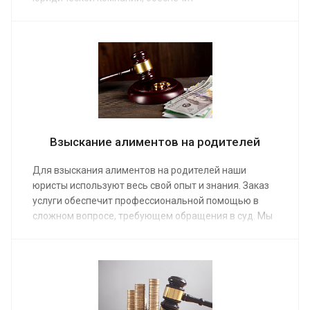
квалифицированной помощью. После развода
родителей ребенок должен получать выплаты на
свое содержание, и наши юристы проследят, чтобы
его финансовые права не были нарушены,
предоставив свои услуги. Средняя стоимость
работы от от 15 000 руб.
Взыскание алиментов на родителей
Для взыскания алиментов на родителей наши
юристы используют весь свой опыт и знания. Заказ
услуги обеспечит профессиональной помощью в
сложном вопросе, требующем обращения в суд. Мы
предоставим услуги по составлению и подаче иска в
мировой суд, рассчитаем сумму ежемесячных
выплат. Средняя стоимость работы наших юристов
по семейным делам от от 20 000 руб.