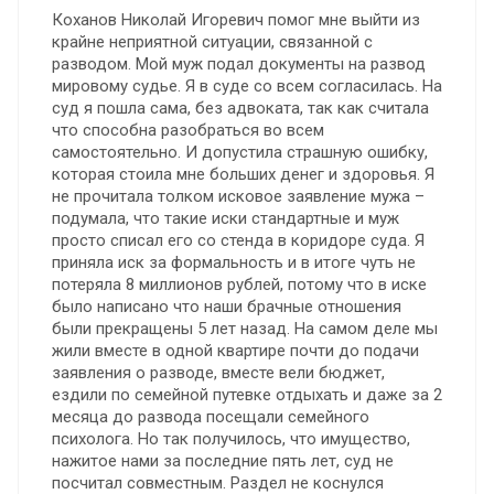
Коханов Николай Игоревич помог мне выйти из
крайне неприятной ситуации, связанной с
разводом. Мой муж подал документы на развод
мировому судье. Я в суде со всем согласилась. На
суд я пошла сама, без адвоката, так как считала
что способна разобраться во всем
самостоятельно. И допустила страшную ошибку,
которая стоила мне больших денег и здоровья. Я
не прочитала толком исковое заявление мужа –
подумала, что такие иски стандартные и муж
просто списал его со стенда в коридоре суда. Я
приняла иск за формальность и в итоге чуть не
потеряла 8 миллионов рублей, потому что в иске
было написано что наши брачные отношения
были прекращены 5 лет назад. На самом деле мы
жили вместе в одной квартире почти до подачи
заявления о разводе, вместе вели бюджет,
ездили по семейной путевке отдыхать и даже за 2
месяца до развода посещали семейного
психолога. Но так получилось, что имущество,
нажитое нами за последние пять лет, суд не
посчитал совместным. Раздел не коснулся