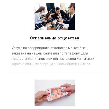
победу в судебном разбирательстве. Защита с
помощью адвокатов обойдется вам по средней
стоимости от от 2 000 руб.
Оспаривание отцовства
Услуга по оспариванию отцовства может быть
заказана на нашем сайте или по телефону. Для
предоставления помощи оставьте свои контакты и
коротко опишите ситуацию. Наши юристы имеют
большой опыт в ведении дел такого рода. Мы
поможем оспорить отцовство по средней стоимости
от 20 000 руб. После окончания судебного заседания
на руках у вас окажется соответствующее судебное
решение.