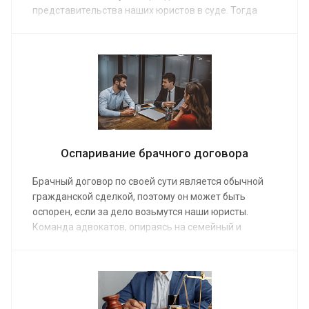
представительства наших юристов в суде. Тогда
дело будет под контролем профессионалов, что
даст дополнительные гарантии. Помощь будет
предоставлена незамедлительно по средней
стоимости от 10 000 руб.
Оспаривание брачного договора
Брачный договор по своей сути является обычной
гражданской сделкой, поэтому он может быть
оспорен, если за дело возьмутся наши юристы.
Команда адвокатов, опираясь на семейный и
гражданский кодекс, работая по средней стоимости
от 10 000 руб. поможет избавиться от ограничений,
наложенных договором. Заказ услуги обеспечит
предоставление компетентной юридической
помощи.