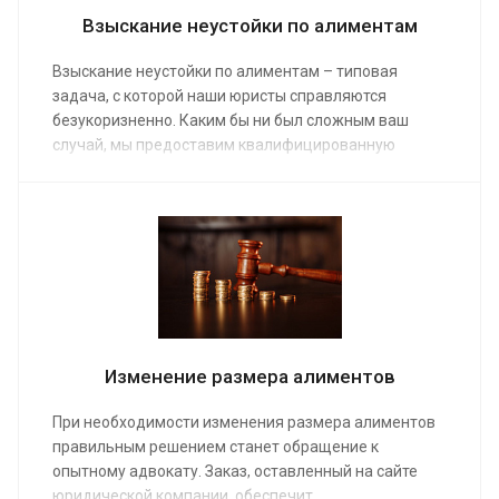
Взыскание неустойки по алиментам
Взыскание неустойки по алиментам – типовая
задача, с которой наши юристы справляются
безукоризненно. Каким бы ни был сложным ваш
случай, мы предоставим квалифицированную
помощь. Благодаря заказу услуги неустойка по
алиментам быстро поступит на ваш банковский счет
или карточку. Услуги адвоката оплачиваются по
средней стоимости от от 10 000 руб.
Изменение размера алиментов
При необходимости изменения размера алиментов
правильным решением станет обращение к
опытному адвокату. Заказ, оставленный на сайте
юридической компании, обеспечит