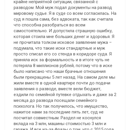
крайне неприятной ситуации, связанной с
разводом. Мой муж подал документы на развод
мировому судье. Я в суде со всем согласилась. На
суд я пошла сама, без адвоката, так как считала
что способна разобраться во всем
самостоятельно. И допустила страшную ошибку,
которая стоила мне больших денег и здоровья. Я
не прочитала толком исковое заявление мужа –
подумала, что такие иски стандартные и муж
просто списал его со стенда в коридоре суда. Я
приняла иск за формальность и в итоге чуть не
потеряла 8 миллионов рублей, потому что в иске
было написано что наши брачные отношения
были прекращены 5 лет назад. На самом деле мы
жили вместе в одной квартире почти до подачи
заявления о разводе, вместе вели бюджет,
ездили по семейной путевке отдыхать и даже за 2
месяца до развода посещали семейного
психолога. Но так получилось, что имущество,
нажитое нами за последние пять лет, суд не
посчитал совместным. Раздел не коснулся
вклада на 3 млн, машины стоимостью 3 млн и
гаража. И все из-за фразы о том, что с 2015 года