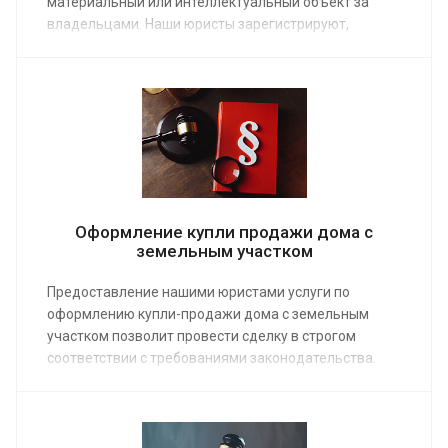
материальный или интеллектуальный объект за
владельцами. Наши юристы зарегистрируют,
подтвердят или защитят права, предоставив
необходимые для этого услуги по оформлению и
проверке документов. Средняя стоимость работы
специалиста по гражданским делам от 15 000 руб.
Заказ услуги происходит в режиме онлайн или по
телефону.
Оформление купли продажи дома с
земельным участком
Предоставление нашими юристами услуги по
оформлению купли-продажи дома с земельным
участком позволит провести сделку в строгом
соответствии с требованиями законодательства.
Заказ услуги приведет к положительному
результату для обеих сторон сделки. Средняя
стоимость работы адвоката по недвижимости от 10
000 руб.