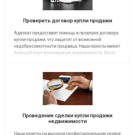
Проверить договор купли продажи
Адвокат предоставит помощь в проверке договора
купли-продажи, что защитит от возможной
недобросовестности продавца. Наши юристы имеют
большой опыт в реализации недвижимости. Заказ
услуги по средней цене от 5 000 руб.позволит
определить юридическую чистоту объекта и не
допустить ошибок в договоре – в результате сделка
будет соответствовать требованиям
законодательства, а значит ее невозможно будет
оспорить.
Проведение сделки купли продажи
недвижимости
Наши юристы на высоком профессиональном уровне