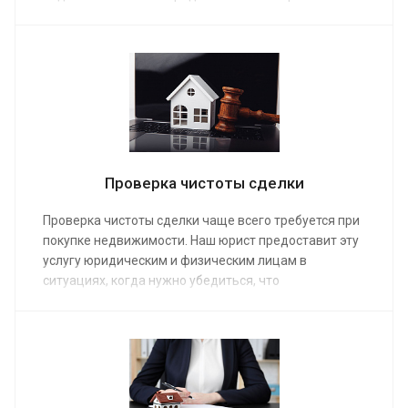
адвоката по недвижимости от 10 000 руб. Закажите
услугу по телефону или на сайте, и вам предоставят
быструю юридическую помощь.
Проверка чистоты сделки
Проверка чистоты сделки чаще всего требуется при
покупке недвижимости. Наш юрист предоставит эту
услугу юридическим и физическим лицам в
ситуациях, когда нужно убедиться, что
предполагаемая сделка не нарушает закона.
Средняя стоимость работы адвокатов от 10 000 руб.
При заказе услуги клиент получает полную помощь:
проверяются не только сопроводительные
документы, но и сопутствующие сделке
обстоятельства.