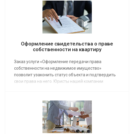
завершить начатое дело.
Оформление свидетельства о праве
собственности на квартиру
Заказ услуги «Оформление передачи права
собственности на недвижимое имущество»
позволит узаконить статус объекта и подтвердить
свои права на него. Юристы нашей компании
предоставят помощь по средней стоимости от от 15
000 руб. В пакет услуг входят все необходимые
работы: от первой консультации, на которой клиент
узнает о перспективах и возможных проблемах, до
получения подтверждения в Росреестре.