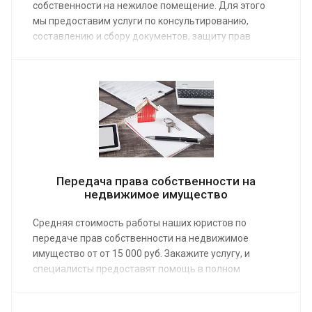
собственности на нежилое помещение. Для этого
мы предоставим услуги по консультированию,
составлению и сбору документов, защиту прав
доверителя в досудебном и судебном порядке.
Средняя стоимость работы специалиста по
недвижимости от от 10 000 руб. Сделав заказ услуги,
вы получите профессиональную помощь, без
которой шансы на спех дела резко падают.
Передача права собственности на
недвижимое имущество
Средняя стоимость работы наших юристов по
передаче прав собственности на недвижимое
имущество от от 15 000 руб. Закажите услугу, и
специалисты предоставят помощь в полном
объеме. Вас проконсультируют, оформят
документы, подскажут куда с ними обратиться и как