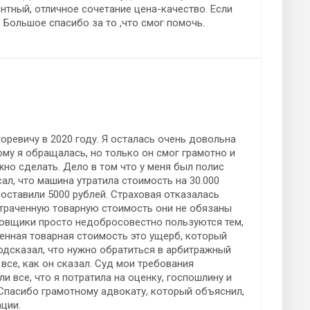
нтный, отличное сочетание цена-качество. Если
. Большое спасибо за то ,что смог помочь.
ревичу в 2020 году. Я осталась очень довольна
ому я обращалась, но только он смог грамотно и
жно сделать. Дело в том что у меня был полис
л, что машина утратила стоимость на 30.000
составили 5000 рублей. Страховая отказалась
 утраченную товарную стоимость они не обязаны
ховщики просто недобросовестно пользуются тем,
ченная товарная стоимость это ущерб, который
одсказал, что нужно обратиться в арбитражный
 все, как он сказал. Суд мои требования
 все, что я потратила на оценку, госпошлину и
 Спасибо грамотному адвокату, который объяснил,
ции.