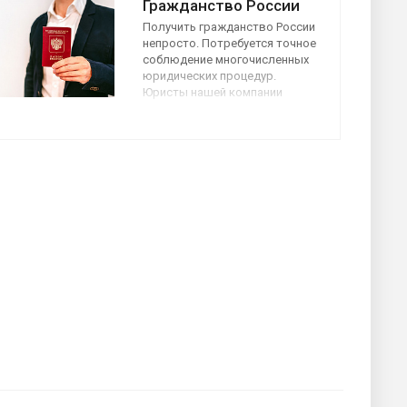
Гражданство России
Получить гражданство России
непросто. Потребуется точное
соблюдение многочисленных
юридических процедур.
Юристы нашей компании
предоставят услугу по
сопровождению получения
гражданства. Ее средняя
стоимость от 30 000 руб. Заказ
даст вам возможность
соблюсти все нормы
миграционного
законодательства и получить
российский паспорт в
минимальные сроки.