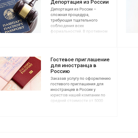
Депортация из России
Депортация из России –
сложная процедура,
требующая тщательного
соблюдения всех
формальностей. В противном
случае она может быть
оспорена. Юристы нашей
компании предоставляют
услугу по юридическому
Гостевое приглашение
сопровождению отмены
депортации. Заказ услуги
для иностранца в
потребуется тем, кто был
Россию
депортирован и желает
Заказав услугу по оформлению
вернуться в Россию.
гостевого приглашения для
Квалифицированная помощь
иностранцев в России у
оказывается по средней
юристов нашей компании по
стоимости от 5 000 руб.
средней стоимости от 5000
руб., вы сможете принять
гостей без всяких проблем,
гарантированно. Частная виза
предоставляется для
посещения родственников или
друзей, живущих в РФ.