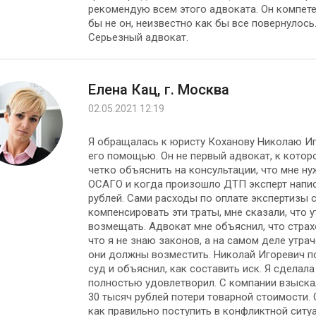
рекомендую всем этого адвоката. Он компете
бы не он, неизвестно как бы все повернулось
Серьезный адвокат.
Елена Кац, г. Москва
02.05.2021 12:19
Я обращалась к юристу Коханову Николаю Иго
его помощью. Oн не первый адвокат, к котор
четко объяснить на консультации, что мне ну
ОСАГО и когда произошло ДТП эксперт написа
рублей. Сами расходы по оплате экспертизы 
компенсировать эти траты, мне сказали, что
возмещать. Адвокат мне объяснил, что стра
что я не знаю законов, а на самом деле утра
они должны возместить. Николай Игоревич п
суд и объяснил, как составить иск. Я сделала
полностью удовлетворил. С компании взыскали
30 тысяч рублей потери товарной стоимости.
как правильно поступить в конфликтной ситуа