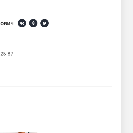
рович
-28-87