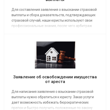
Для составления заявления о взыскании страховой
выплаты и сбора доказательств, подтверждающих
страховой случай, наши юристы используют свои
профессиональные знания, после чего арбитраж
или суд общей юрисдикции не сможет отказать в
приеме иска, а результат процесса будет
положительным для истца. Услуга предоставляется
по средней стоимости от 5 000 руб. Ее заказ можно
оформить по телефону или онлайн.
Заявление об освобождении имущества
от ареста
Для написания заявления о взыскании страховой
выплаты нужно обратиться к юристу. Заказ услуги
дает возможность избежать бюрократических
препон и быстро получить положенные по закону