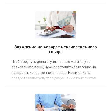
предоставляется при личном визите или в режиме
онлайн. Сделать заказ можно по телефону и через
форму на сайте.
Заявление на возврат некачественного
товара
Чтобы вернуть деньги, уплаченные магазину за
бракованную вещь, нужно составить заявление на
возврат некачественного товара. Наши юристы
предоставляют услугу по разрешению конфликтов
между потребителями и торговыми предприятиями.
Заказ услуги позволит быстро, без проволочек
получить свои деньги. Средняя стоимость работы
специалиста от 4 000 руб.