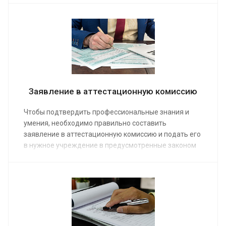
для получения положительного результата. Заказ
услуг специалиста позволит избежать типичных
ошибок.
Заявление в аттестационную комиссию
Чтобы подтвердить профессиональные знания и
умения, необходимо правильно составить
заявление в аттестационную комиссию и подать его
в нужное учреждение в предусмотренные законом
сроки. Помощь юристов нашей компании позволит
безошибочно решить эту задачу. Мы предоставляем
услугу по заполнение заявлений по средней
стоимости от 5 000 руб. Сделать заказ на
консультацию можно по телефону или на сайте.