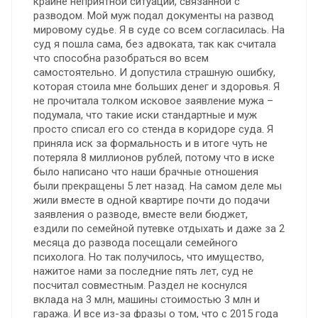
крайне неприятной ситуации, связанной с
разводом. Мой муж подал документы на развод
мировому судье. Я в суде со всем согласилась. На
суд я пошла сама, без адвоката, так как считала
что способна разобраться во всем
самостоятельно. И допустила страшную ошибку,
которая стоила мне больших денег и здоровья. Я
не прочитала толком исковое заявление мужа –
подумала, что такие иски стандартные и муж
просто списал его со стенда в коридоре суда. Я
приняла иск за формальность и в итоге чуть не
потеряла 8 миллионов рублей, потому что в иске
было написано что наши брачные отношения
были прекращены 5 лет назад. На самом деле мы
жили вместе в одной квартире почти до подачи
заявления о разводе, вместе вели бюджет,
ездили по семейной путевке отдыхать и даже за 2
месяца до развода посещали семейного
психолога. Но так получилось, что имущество,
нажитое нами за последние пять лет, суд не
посчитал совместным. Раздел не коснулся
вклада на 3 млн, машины стоимостью 3 млн и
гаража. И все из-за фразы о том, что с 2015 года