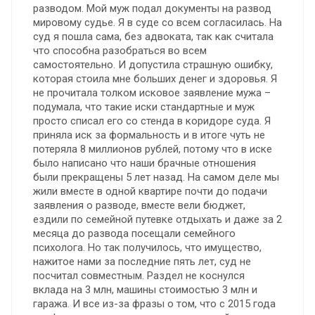
разводом. Мой муж подал документы на развод
мировому судье. Я в суде со всем согласилась. На
суд я пошла сама, без адвоката, так как считала
что способна разобраться во всем
самостоятельно. И допустила страшную ошибку,
которая стоила мне больших денег и здоровья. Я
не прочитала толком исковое заявление мужа –
подумала, что такие иски стандартные и муж
просто списал его со стенда в коридоре суда. Я
приняла иск за формальность и в итоге чуть не
потеряла 8 миллионов рублей, потому что в иске
было написано что наши брачные отношения
были прекращены 5 лет назад. На самом деле мы
жили вместе в одной квартире почти до подачи
заявления о разводе, вместе вели бюджет,
ездили по семейной путевке отдыхать и даже за 2
месяца до развода посещали семейного
психолога. Но так получилось, что имущество,
нажитое нами за последние пять лет, суд не
посчитал совместным. Раздел не коснулся
вклада на 3 млн, машины стоимостью 3 млн и
гаража. И все из-за фразы о том, что с 2015 года