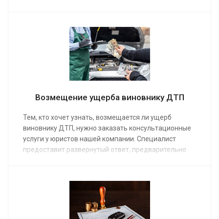
необходимом объеме, включая представительство
в суде. Юристы нашей компании предоставят
нужное количество консультаций, соберут
документы и доказательства.
Возмещение ущерба виновнику ДТП
Тем, кто хочет узнать, возмещается ли ущерб
виновнику ДТП, нужно заказать консультационные
услуги у юристов нашей компании. Специалист
предоставит развернутый ответ, предварительно
изучив обстоятельства дела. Средняя стоимость
работы адвоката по гражданским делам от 15 000
руб.