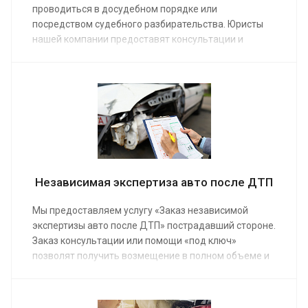
проводиться в досудебном порядке или
посредством судебного разбирательства. Юристы
нашей компании предоставят консультации и
другую профессиональную помощь. Заказать услугу
можно по средней стоимости от 15 000 руб. Мы
добьемся выплат от страховой или от виновника
транспортного происшествия.
Независимая экспертиза авто после ДТП
Мы предоставляем услугу «Заказ независимой
экспертизы авто после ДТП» пострадавший стороне.
Заказ консультации или помощи «под ключ»
позволят получить возмещение в полном объеме и
определить настоящего виновника аварии.
Экспертное заключение станет решающим
доказательством в судебном разбирательстве.