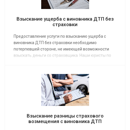
Взыскание ущерба с виновника ДТП без
страховки
Предоставление услуги по взысканию ущерба с
виновника ДТП без страховки необходимо
потерпевшей стороне, не имеющей возможности
взыскать деньги со страховщика. Наши юристы по
гражданским делам работают по средней
стоимости от 10 000 руб. Заказав услугу на сайте,
пострадавший в аварии сможет юридически верно
защитить свои права и покрыть убытки.
Взыскание разницы страхового
возмещения с виновника ДТП