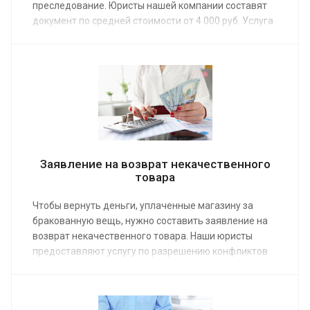
преследование. Юристы нашей компании составят
документ по средней стоимости от 4 000 руб. Услуга
предоставляется при личном визите или в режиме
онлайн. Сделать заказ можно по телефону и через
форму на сайте.
Заявление на возврат некачественного
товара
Чтобы вернуть деньги, уплаченные магазину за
бракованную вещь, нужно составить заявление на
возврат некачественного товара. Наши юристы
предоставляют услугу по разрешению конфликтов
между потребителями и торговыми предприятиями.
Заказ услуги позволит быстро, без проволочек
получить свои деньги. Средняя стоимость работы