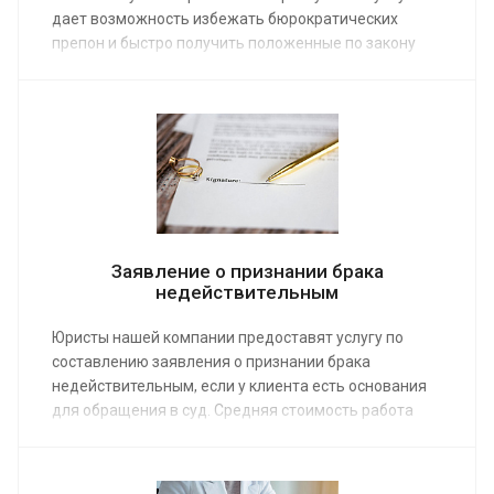
дает возможность избежать бюрократических
препон и быстро получить положенные по закону
денежные средства. Средняя стоимость работы
наших юристов со страховщиками – от 6 000 руб.
Заявление о признании брака
недействительным
Юристы нашей компании предоставят услугу по
составлению заявления о признании брака
недействительным, если у клиента есть основания
для обращения в суд. Средняя стоимость работа
специалиста по семейным делам от 3 000 руб. Заказ
услуги позволит аннулировать семейные
обязательства со дня заключения брака в органах