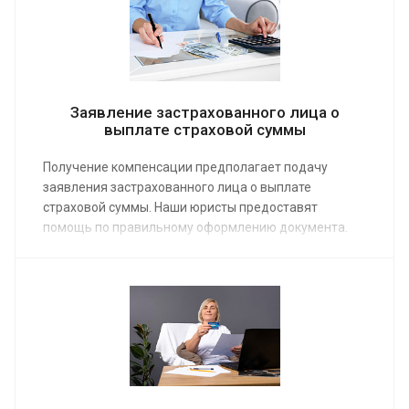
специалиста от 4 000 руб.
Заявление застрахованного лица о
выплате страховой суммы
Получение компенсации предполагает подачу
заявления застрахованного лица о выплате
страховой суммы. Наши юристы предоставят
помощь по правильному оформлению документа.
Можно заказать расширенный вариант услуги, в
который входит не только написание заявления, но
и полное сопровождение – вплоть до выплаты
страховки. Средняя стоимость работы юриста от 5
000 руб.