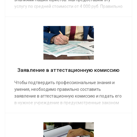
услугу по средней стоимости от 4 000 руб. Правильно
составленное заявление – необходимое условие
для получения положительного результата. Заказ
услуг специалиста позволит избежать типичных
ошибок.
Заявление в аттестационную комиссию
Чтобы подтвердить профессиональные знания и
умения, необходимо правильно составить
заявление в аттестационную комиссию и подать его
в нужное учреждение в предусмотренные законом
сроки. Помощь юристов нашей компании позволит
безошибочно решить эту задачу. Мы предоставляем
услугу по заполнение заявлений по средней
стоимости от 5 000 руб. Сделать заказ на
консультацию можно по телефону или на сайте.