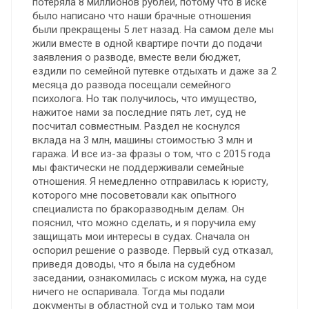
потеряла 8 миллионов рублей, потому что в иске
было написано что наши брачные отношения
были прекращены 5 лет назад. На самом деле мы
жили вместе в одной квартире почти до подачи
заявления о разводе, вместе вели бюджет,
ездили по семейной путевке отдыхать и даже за 2
месяца до развода посещали семейного
психолога. Но так получилось, что имущество,
нажитое нами за последние пять лет, суд не
посчитал совместным. Раздел не коснулся
вклада на 3 млн, машины стоимостью 3 млн и
гаража. И все из-за фразы о том, что с 2015 года
мы фактически не поддерживали семейные
отношения. Я немедленно отправилась к юристу,
которого мне посоветовали как опытного
специалиста по бракоразводным делам. Он
пояснил, что можно сделать, и я поручила ему
защищать мои интересы в судах. Сначала он
оспорил решение о разводе. Первый суд отказал,
приведя доводы, что я была на судебном
заседании, ознакомилась с иском мужа, на суде
ничего не оспаривала. Тогда мы подали
документы в областной суд и только там мои