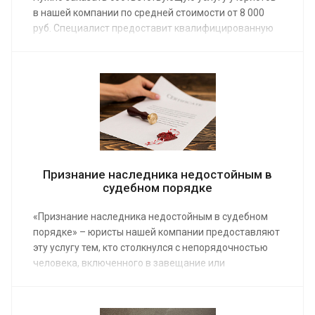
в нашей компании по средней стоимости от 8 000
руб. Специалист предоставит квалифицированную
юридическую помощь и необходимые гарантии.
Недействительным признается завещание,
составленное с нарушением норм гражданского
кодекса.
Признание наследника недостойным в
судебном порядке
«Признание наследника недостойным в судебном
порядке» – юристы нашей компании предоставляют
эту услугу тем, кто столкнулся с непорядочностью
человека, включенного в завещание или
наследующего по закону. Заказ услуги позволит
восстановить справедливость по отношению к
другим родственникам. Средняя стоимость работы