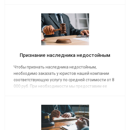
семейных связей, когда документы потеряны или
записи в них являются ошибкой. Услуга требуется
для оформления наследства или определения
отцовства.
Признание наследника недостойным
Чтобы признать наследника недостойным,
необходимо заказать у юристов нашей компании
соответствующую услугу по средней стоимости от 8
000 руб. При необходимости мы предоставим ее
«под ключ», включая представительство в суде.