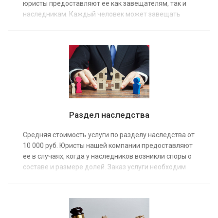
юристы предоставляют ее как завещателям, так и
наследникам. Каждый человек может завещать
свое имущество любым лицам. Однако есть
наследники, которых нельзя не упомянуть в
завещании. Это несовершеннолетние дети и
нетрудоспособные иждивенцы.
Раздел наследства
Средняя стоимость услуги по разделу наследства от
10 000 руб. Юристы нашей компании предоставляют
ее в случаях, когда у наследников возникли споры о
составе и размере долей. Заказ услуги необходим
наследникам по закону и по завещанию, если их
количество больше одного или, если в
завещательном распоряжении не указано, какое
именно имущество полагается каждому из