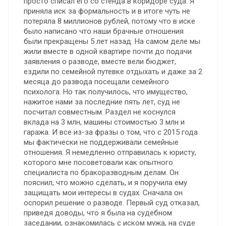
просто списал его со стенда в коридоре суда. Я
приняла иск за формальность и в итоге чуть не
потеряла 8 миллионов рублей, потому что в иске
было написано что наши брачные отношения
были прекращены 5 лет назад. На самом деле мы
жили вместе в одной квартире почти до подачи
заявления о разводе, вместе вели бюджет,
ездили по семейной путевке отдыхать и даже за 2
месяца до развода посещали семейного
психолога. Но так получилось, что имущество,
нажитое нами за последние пять лет, суд не
посчитал совместным. Раздел не коснулся
вклада на 3 млн, машины стоимостью 3 млн и
гаража. И все из-за фразы о том, что с 2015 года
мы фактически не поддерживали семейные
отношения. Я немедленно отправилась к юристу,
которого мне посоветовали как опытного
специалиста по бракоразводным делам. Он
пояснил, что можно сделать, и я поручила ему
защищать мои интересы в судах. Сначала он
оспорил решение о разводе. Первый суд отказал,
приведя доводы, что я была на судебном
заседании, ознакомилась с иском мужа, на суде