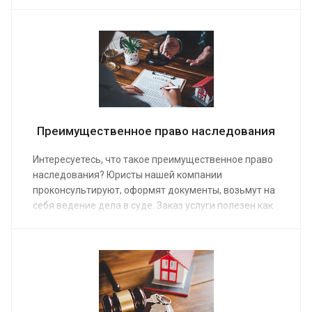
платных и бесплатных консультаций, анализа
документов, взаимодействия с нотариусами и
судом.
Преимущественное право наследования
Интересуетесь, что такое преимущественное право
наследования? Юристы нашей компании
проконсультируют, оформят документы, возьмут на
себя ведение дела в суде. Заказ услуги полезен как
наследникам, так и тем, кто только обдумывает свое
завещание. Мы предоставляем ее по средней
стоимости от 7 000 руб