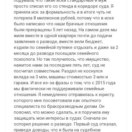
подумала, что такие иски стандартные и муж
просто списал его со стенда в коридоре суда. Я
приняла иск за формальность и в итоге чуть не
потеряла 8 миллионов рублей, потому что в иске
было написано что наши брачные отношения
были прекращены 5 лет назад. На самом деле мы
жили вместе в одной квартире почти до подачи
заявления о разводе, вместе вели бюджет,
ездили по семейной путевке отдыхать и даже за 2
месяца до развода посещали семейного
психолога. Но так получилось, что имущество,
нажитое нами за последние пять лет, суд не
посчитал совместным. Раздел не коснулся
вклада на 3 млн, машины стоимостью 3 млн и
гаража. И все из-за фразы о том, что с 2015 года
мы фактически не поддерживали семейные
отношения. Я немедленно отправилась к юристу,
которого мне посоветовали как опытного
специалиста по бракоразводным делам. Он
пояснил, что можно сделать, и я поручила ему
защищать мои интересы в судах. Сначала он
оспорил решение о разводе. Первый суд отказал,
приведя доводы, что я была на судебном