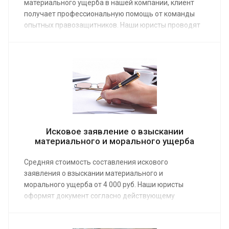
материального ущерба в нашей компании, клиент
получает профессиональную помощь от команды
опытных правозащитников. Наши юристы проводят
бесплатные консультации по телефону и онлайн.
Если нужен расширенный пакет услуг, адвокат по
гражданским делам предоставит помощь по
средней стоимости от 4 000 руб.
Исковое заявление о взыскании
материального и морального ущерба
Средняя стоимость составления искового
заявления о взыскании материального и
морального ущерба от 4 000 руб. Наши юристы
оформят документ согласно действующему
законодательству и обоснуют его, собрав мощную
доказательную базу, которую суд не сможет не