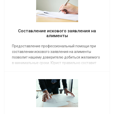
Составление искового заявления на
алименты
Предоставление профессиональный помощи при
составлении искового заявления на алименты
позволит нашему доверителю добиться желаемого
в минимальные сроки. Юрист правильно составит
иск, изложив все обстоятельства дела, и приложит в
качестве доказательства нужные документы,
благодаря чему требования будут удовлетворены в
полном объеме. Заказ услуги возможен по средней
стоимости от 3 000 руб.