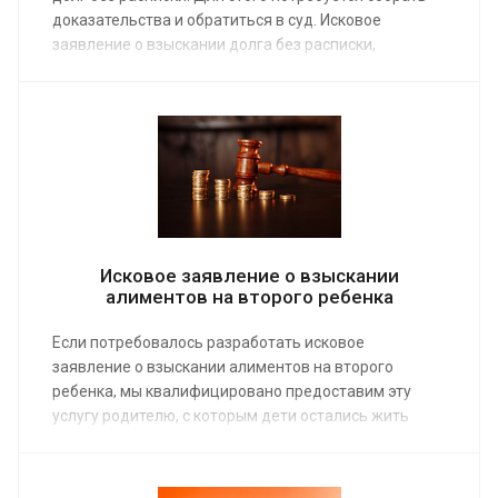
доказательства и обратиться в суд. Исковое
заявление о взыскании долга без расписки,
составленное семейным адвокатом – один из видов
помощи, которую предоставляет наша команда
профессионалов. Заказ услуги по средней стоимости
от 4 000 руб. поможет в минимальные сроки вернуть
одолженное.
Исковое заявление о взыскании
алиментов на второго ребенка
Если потребовалось разработать исковое
заявление о взыскании алиментов на второго
ребенка, мы квалифицировано предоставим эту
услугу родителю, с которым дети остались жить
после развода. По телефону или онлайн можно
сделать заказ на иск о получении выплат в ТДС,
оплате неустойки, возмещении дополнительных