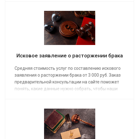
стоимости от 5 000 руб. защиту своих
имущественных и финансовых прав от
необоснованного ареста и сможет вернуть
собственность в минимальные сроки.
Исковое заявление о расторжении брака
Средняя стоимость услуг по составлению искового
заявления о расторжении брака от 3 000 руб. Заказ
предварительной консультации на сайте поможет
понять, какие данные нужно собрать, чтобы наши
юристы смогли правильно оформить документ. При
предоставлении помощи учитываются положения
семейного законодательства и требования к
составлению иска в мировые суды.