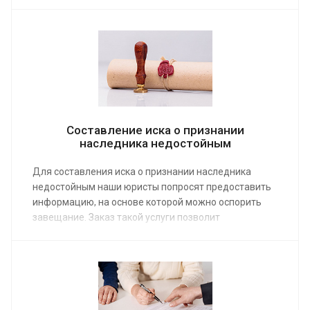
опытных правозащитников. Наши юристы имеют
большую практику разработки исковых заявлений и
других документов для судебных заседаний.
Благодаря работе дружной команды
профессионалов иск будет принят с первого раза.
Составление иска о признании
наследника недостойным
Для составления иска о признании наследника
недостойным наши юристы попросят предоставить
информацию, на основе которой можно оспорить
завещание. Заказ такой услуги позволит
перераспределить по-другому имущество,
оставшееся после умершего. Помощь
предоставляется наследникам любой очереди.
Средняя стоимость работы юриста по
наследственным делам от 4 000 руб.