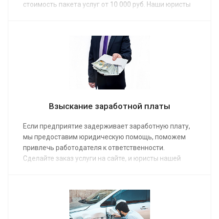
стоимость пакета услуг от 10 000 руб. Наши юристы
профессионально помогут рассчитать
компенсацию, подав исковое заявление и выступив
в суде на вашей стороне, обеспечив защиту
законных интересов и прав доверителя.
Взыскание заработной платы
Если предприятие задерживает заработную плату,
мы предоставим юридическую помощь, поможем
привлечь работодателя к ответственности.
Сделайте заказ услуги на сайте, и юристы нашей
компании взыщут причитающиеся деньги. Мы
подготовим документы для взыскания зарплаты
через суд, переговорим с работодателем, найдем
основания для подачи иска в суд по средней
стоимости от 10 000 руб.