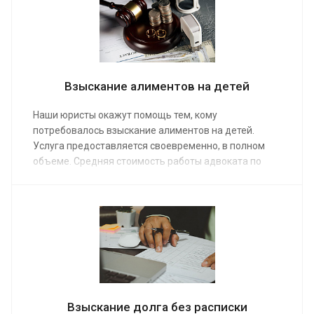
содержание нетрудоспособного члена семьи.
Взыскание алиментов на детей
Наши юристы окажут помощь тем, кому
потребовалось взыскание алиментов на детей.
Услуга предоставляется своевременно, в полном
объеме. Средняя стоимость работы адвоката по
семейным делам от от 15 000 руб. Сделав заказ, наш
клиент получает помощь команды профессионалов,
которые проведут консультацию, оформят
документы и рассчитают максимальную сумму
алиментов.
Взыскание долга без расписки