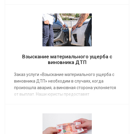
заказа услуги по возмещению убытков, понесенных
в результате аварии на дороге, от 10 000 руб.
Взыскание материального ущерба с
виновника ДТП
Заказ услуги «Взыскание материального ущерба с
виновника ДТП» необходим в случаях, когда
произошла авария, а виновная сторона уклоняется
от выплат. Наши юристы предоставят
профессиональную помощь, после чего
пострадавшая сторона получит положенные ей по
закону денежные средства. Средняя стоимость
работы юриста по ДТП от 14 500 руб.