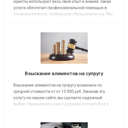
юристы используют весь свой опыт и знания. Заказ
услуги обеспечит профессиональной помощью в
сложном вопросе, требующем обращения в суд. Мы
предоставим услуги по составлению и подаче иска в
мировой суд, рассчитаем сумму ежемесячных
выплат. Средняя стоимость работы наших юристов
по семейным делам от от 20 000 руб.
Взыскание алиментов на супругу
Взыскание алиментов на супругу возможно по
средней стоимости от от 15 000 руб. Заказав эту
услугу на нашем сайте, вы сделаете надежный
выбор. Наши юристы уже одержали сотни побед в
суде, сумев взыскать алименты в даже в самых
спорных и сложных ситуациях. Опытная команда
адвокатов предоставит помощь, взыскав деньги на