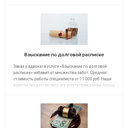
предоставленные взаймы денежные средства и
другие активы. Для этого достаточно сделать заказ
на его услуги. Помощь предоставляется тем, кто
только собирается получать кредит и должникам с
просрочками в выплате займа.
Взыскание по долговой расписке
Заказ у адвоката услуги «Взыскание по долговой
расписке» избавит от множества забот. Средняя
стоимость работы специалиста от 11 000 руб. Наши
юристы предоставляют эту услугу гражданам, перед
которыми стоит проблема возврата данных взаймы
денег. В результате есть большая законная
вероятность вернуть себе утраченное.