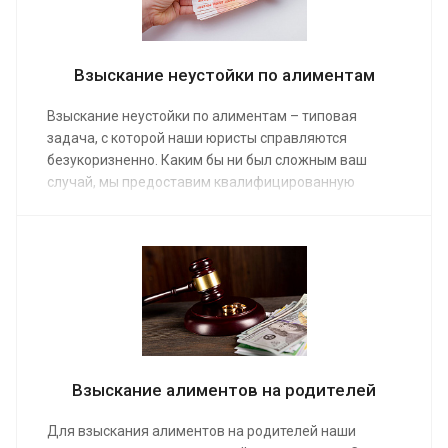
Взыскание неустойки по алиментам
Взыскание неустойки по алиментам – типовая
задача, с которой наши юристы справляются
безукоризненно. Каким бы ни был сложным ваш
случай, мы предоставим квалифицированную
помощь. Благодаря заказу услуги неустойка по
алиментам быстро поступит на ваш банковский счет
или карточку. Услуги адвоката оплачиваются по
средней стоимости от от 10 000 руб.
Взыскание алиментов на родителей
Для взыскания алиментов на родителей наши