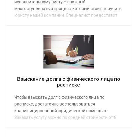
исполнительному листу – сложный
многоступенчатый процесс, который стоит поручить
юристу нашей компании. Специалист предоставит
услуги гражданам и юрлицам по средней стоимости
от 5 000 руб. Для заказа предварительной
консультации воспользуйтесь связью через сайт.
Взыскание долга с физического лица по
расписке
Чтобы взыскать долг с физического лица по
расписке, достаточно воспользоваться
квалифицированной юридической помощью.
Заказать услугу можно по средней стоимости от 8
000 руб. Предоставьте юристам нашей компании
решить задачу по возврату данных в долг денег,