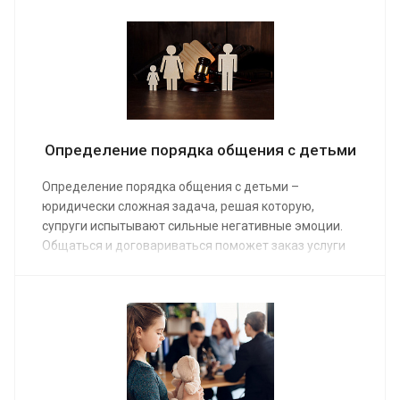
процесса усыновления. Правозащитники обжалуют
решение об отказе и ускорят процедуру
усыновления, обратившись от вашего имени в суд.
Определение порядка общения с детьми
Определение порядка общения с детьми –
юридически сложная задача, решая которую,
супруги испытывают сильные негативные эмоции.
Общаться и договариваться поможет заказ услуги
на сайте юридической компании. Наши юристы
предоставят помощь в урегулировании споров,
касающихся графика общения детей с отдельно
живущим родителем. Средняя стоимость услуги от
от 10 000 руб.