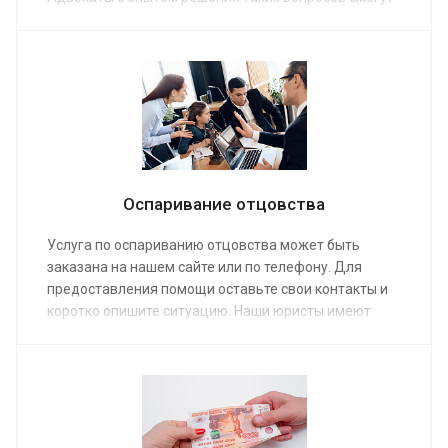
отстоять вашу правоту, опровергнув обвинения
органов опеки. Заказ на нашем сайте гарантирует
победу в судебном разбирательстве. Защита с
помощью адвокатов обойдется вам по средней
стоимости от от 2 000 руб.
Оспаривание отцовства
Услуга по оспариванию отцовства может быть
заказана на нашем сайте или по телефону. Для
предоставления помощи оставьте свои контакты и
коротко опишите ситуацию. Наши юристы имеют
большой опыт в ведении дел такого рода. Мы
поможем оспорить отцовство по средней стоимости
от 20 000 руб. После окончания судебного заседания
на руках у вас окажется соответствующее судебное
решение.