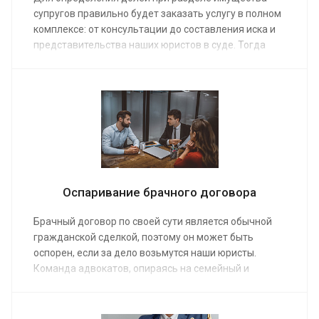
супругов правильно будет заказать услугу в полном
комплексе: от консультации до составления иска и
представительства наших юристов в суде. Тогда
дело будет под контролем профессионалов, что
даст дополнительные гарантии. Помощь будет
предоставлена незамедлительно по средней
стоимости от 10 000 руб.
Оспаривание брачного договора
Брачный договор по своей сути является обычной
гражданской сделкой, поэтому он может быть
оспорен, если за дело возьмутся наши юристы.
Команда адвокатов, опираясь на семейный и
гражданский кодекс, работая по средней стоимости
от 10 000 руб. поможет избавиться от ограничений,
наложенных договором. Заказ услуги обеспечит