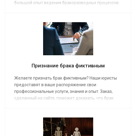
большой опыт ведения бракоразводных процессов.
Они справятся с самыми сложными случаями. Услуга
будет предоставлена быстро, качественно,
профессионально. Средняя стоимость помощи в
расторжении брака от 10 000 руб.
Признание брака фиктивным
Желаете признать брак фиктивным? Наши юристы
предоставят в ваше распоряжение свои
профессиональные услуги, знания и опыт. Заказ,
сделанный на сайте, поможет доказать, что брак
был фиктивным, или наоборот, отстоять его
законность. Средняя стоимость работы адвоката по
семейным делам от 10 000 руб. Наши
правозащитники неоднократно занимались такими
делами, поэтому гарантированно решат ваш вопрос.