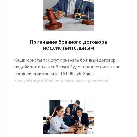
предоставление компетентной юридической
помощи.
Признание брачного договора
недействительным
Наши юристы помогут признать брачный договор
недействительным. Услуга будет предоставлена по
средней стоимости от 15 000 руб. Заказ
консультации обеспечит квалифицированной
правовой поддержкой. Семейные адвокаты с
опытом работы в юридической сфере 10 и более лет,
специализирующиеся на брачных договорах,
составят иск, приложив к нему неопровержимые
доказательства.