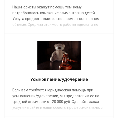
Наши юристы окажут помощь тем, кому
потребовалось взыскание алиментов на детей.
Услуга предоставляется своевременно, в полном
объеме. Средняя стоимость работы адвоката по
семейным делам от от 15 000 руб. Сделав заказ, наш
клиент получает помощь команды профессионалов,
которые проведут консультацию, оформят
документы и рассчитают максимальную сумму
алиментов.
Усыновление/удочерение
Если вам требуется юридическая помощь при
усыновлении/удочерении, мы предоставим ее по
средней стоимости от 20 000 руб. Сделайте заказ
услуги на сайте и наши юристы профессионально, с
гарантией победы возьмутся за сопровождение