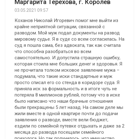
Маргарита Терехова, г. Королев
03.05.2021 09:57
Коханов Николай Игоревич помог мне выйти из
крайне неприятной ситуации, связанной с
разводом. Мой муж подал документы на развод
мировому судье. Я в суде со всем согласилась. На
суд я пошла сама, без адвоката, так как считала
что способна разобраться во всем
самостоятельно. И допустила страшную ошибку,
которая стоила мне больших денег и здоровья. Я
не прочитала толком исковое заявление мужа –
подумала, что такие иски стандартные и муж
просто списал его со стенда в коридоре суда. Я
приняла иск за формальность и в итоге чуть не
потеряла 8 миллионов рублей, потому что в иске
было написано что наши брачные отношения
были прекращены 5 лет назад. На самом деле мы
жили вместе в одной квартире почти до подачи
заявления о разводе, вместе вели бюджет,
ездили по семейной путевке отдыхать и даже за 2
месяца до развода посещали семейного
психолога. Но так получилось, что имущество,