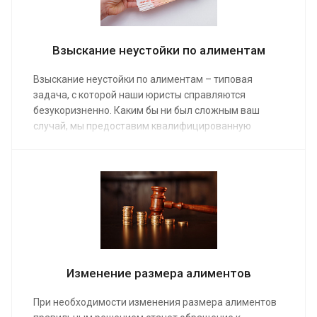
Взыскание неустойки по алиментам
Взыскание неустойки по алиментам – типовая
задача, с которой наши юристы справляются
безукоризненно. Каким бы ни был сложным ваш
случай, мы предоставим квалифицированную
помощь. Благодаря заказу услуги неустойка по
алиментам быстро поступит на ваш банковский счет
или карточку. Услуги адвоката оплачиваются по
средней стоимости от от 10 000 руб.
Изменение размера алиментов
При необходимости изменения размера алиментов