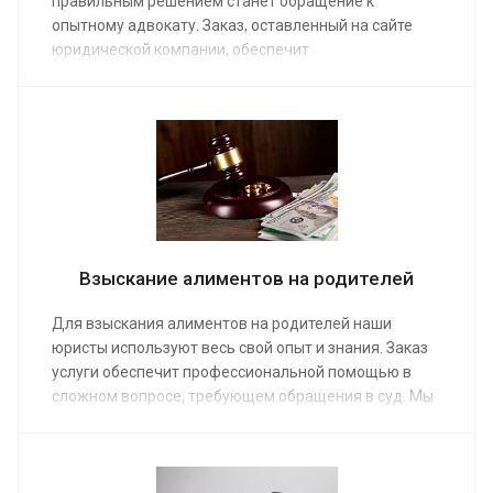
правильным решением станет обращение к
опытному адвокату. Заказ, оставленный на сайте
юридической компании, обеспечит
квалифицированной помощью. После развода
родителей ребенок должен получать выплаты на
свое содержание, и наши юристы проследят, чтобы
его финансовые права не были нарушены,
предоставив свои услуги. Средняя стоимость
работы от от 15 000 руб.
Взыскание алиментов на родителей
Для взыскания алиментов на родителей наши
юристы используют весь свой опыт и знания. Заказ
услуги обеспечит профессиональной помощью в
сложном вопросе, требующем обращения в суд. Мы
предоставим услуги по составлению и подаче иска в
мировой суд, рассчитаем сумму ежемесячных
выплат. Средняя стоимость работы наших юристов
по семейным делам от от 20 000 руб.