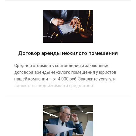
составят или аннулируют документ, найдут
основания для взыскания неосновательного
обогащения, расторгнут договор. Услуга
предоставляется по средней стоимости от 5 000 руб.
Договор аренды нежилого помещения
Средняя стоимость составления и заключения
договора аренды нежилого помещения у юристов
нашей компании – от 4 000 руб. Закажите услугу, и
адвокат по недвижимости предоставит
квалифицированную юридическую помощь:
расторгнет или заключит договор, полностью
защитив ваши права. Наши специалисты имеют
большой опыт регулирования арендных отношений
и умеют решать самые сложные проблемы.