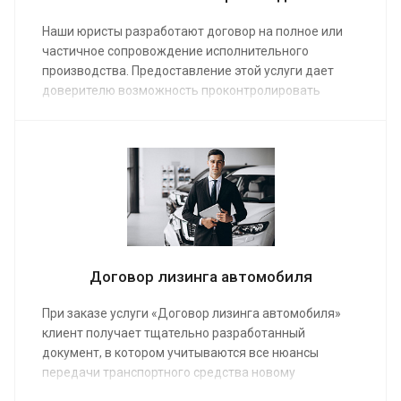
Наши юристы разработают договор на полное или
частичное сопровождение исполнительного
производства. Предоставление этой услуги дает
доверителю возможность проконтролировать
выполнение решения суда. Средняя стоимость
составления договора от 5 000 руб. Во сколько
обойдется заказ полного пакета услуг можно будет
узнать после изучения нашим сотрудником всех
обстоятельств дела.
Договор лизинга автомобиля
При заказе услуги «Договор лизинга автомобиля»
клиент получает тщательно разработанный
документ, в котором учитываются все нюансы
передачи транспортного средства новому
владельцу. Наши юристы профессионально