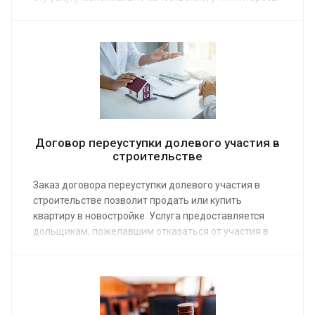
обоих супругов. Средняя стоимость консультации и
разработки документа от 15 000 руб. Первая
консультация предоставляется после оформления
заказа по телефону или на нашем сайте.
Договор переуступки долевого участия в
строительстве
Заказ договора переуступки долевого участия в
строительстве позволит продать или купить
квартиру в новостройке. Услуга предоставляется
дольщикам, пожелавшим отказаться от участия в
долевом строительстве. Средняя стоимость работы
наших юристов по недвижимости от 5 000 руб. Заказ
услуги избавит от необходимости самостоятельно
разбираться в тонкостях законодательства,
обезопасит сделку.