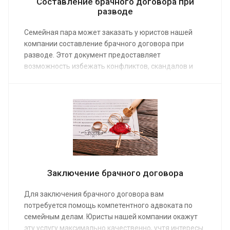
Составление брачного договора при
разводе
Семейная пара может заказать у юристов нашей
компании составление брачного договора при
разводе. Этот документ предоставляет
возможность избежать конфликтов, скандалов и
судебных разбирательств в случае, если супруги
решат расторгнуть брак. Средняя стоимость
консультации семейного адвоката с большим
опытом работы от 10 000 руб. Сделайте заказ услуги,
и вы защитите себя от возможных неприятностей в
будущем.
Заключение брачного договора
Для заключения брачного договора вам
потребуется помощь компетентного адвоката по
семейным делам. Юристы нашей компании окажут
эту услугу максимально качественно, учтя интересы