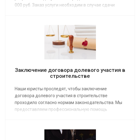
000 руб. Заказ услуги необходим в случае сдачи
жилья, находящегося в частной собственности или
муниципальном жилом фонде. Опытный адвокат по
жилищным вопросам грамотно составит договор и
проследит, чтобы он был подписан и заверен
уполномоченными лицами.
Заключение договора долевого участия в
строительстве
Наши юристы проследят, чтобы заключение
договора долевого участия в строительстве
проходило согласно нормам законодательства. Мы
предоставляем профессиональную помощь
застройщикам и инвесторам: консультируем,
проверяем документы, регулируем спорные
вопросы. Средняя стоимость комплексного
обслуживания от 10 000 руб. Заказать первую