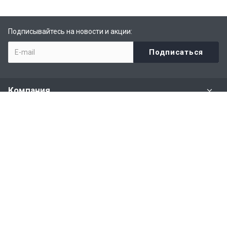
Подписывайтесь на новости и акции:
Компания
Задать вопрос
Раздел имущества
Политики и правила
Наши контакты
+7 (926) 615-28-87