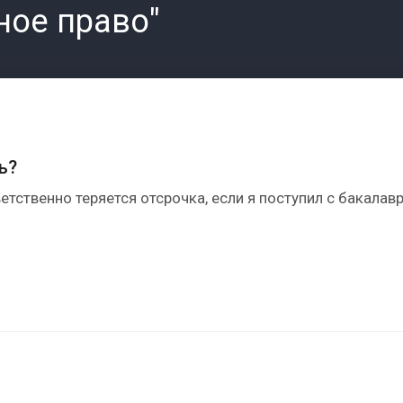
ное право"
ь?
тственно теряется отсрочка, если я поступил с бакалавра