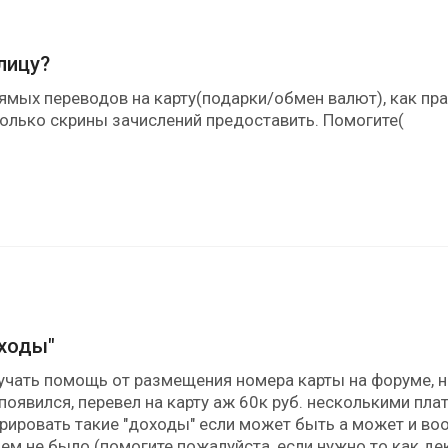
лицу?
рямых переводов на карту(подарки/обмен валют), как пр
только скрины зачислений предоставить. Помогите(
оходы"
учать помощь от размещения номера карты на форуме, не
оявился, перевел на карту аж 60к руб. несколькими пла
арировать такие "доходы" если может быть а может и во
м не было (помогите пожалуйста, если нужно то как де