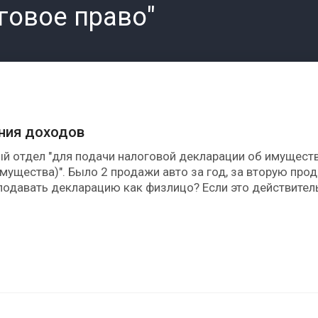
говое право"
ания доходов
ый отдел "для подачи налоговой декларации об имущест
щества)". Было 2 продажи авто за год, за вторую прода
подавать декларацию как физлицо? Если это действител