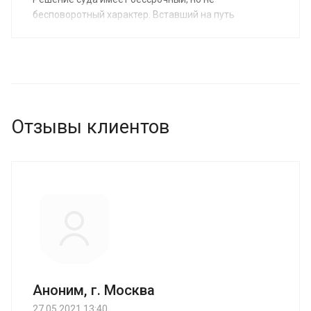
бесповоротный характер. Вставший на путь
исправления родитель может заказать услугу
восстановление родительских прав отца у юристов
нашей компании. Мы предоставляем ее по средней
стоимости от 2 000 руб.
Отзывы клиентов
Аноним, г. Москва
27.05.2021 13:40