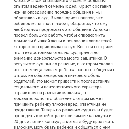
Юрьевича как специалиста с самым большим
опытом ведения семейных дел. Юрист составил
иск на определение порядка общения и мы
обратились в суд. В иске юрист написал, что
ребенок меня знает, любит, общается, что ему
необходимо продолжать это общение. Адвокат
провел большую работу, чтобы опровергнуть
домыслы бывшей жены и показания свидетелей,
которых она приводила на суд. Все они говорили,
что я недостойный отец, но суд принял во
внимание доказательства моего защитника. В
результате суд вынес решение, в котором указал,
что ответчица лишает ребенка равного общения с
отцом, не сбалансировала интересы обоих
родителей, это может привести к последствиям
социального и психологического характера,
отразиться на развитии мальчика, а
доказательств, что общение с отцом может
причинить ребенку тяжкий вред, ответчица не
представила. Теперь по решению суда сын будет
проводить в моей стране все зимние каникулы и
20 дней летних каникул, а когда я буду приезжать
в Москву, могу брать ребенка и общаться с ним