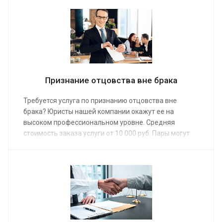
от 20 000 руб. После окончания судебного заседания
на руках у вас окажется соответствующее судебное
решение.
Признание отцовства вне брака
Требуется услуга по признанию отцовства вне
брака? Юристы нашей компании окажут ее на
высоком профессиональном уровне. Средняя
стоимость заказа услуги от 10 000 руб. Пары могут
не регистрировать брак, но при этом иметь общих
детей. В таком случае требуется признание
отцовства вне брака.