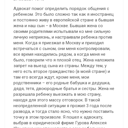
Адвокат помог определить порядок общения с
ребенком. Это было сложно так как я иностранец
и постоянно живу в европейской стране а бывшая
жена и наш сын – в Москве. Бывшая жена со
своими родителями испытывали ко мне сильную
личную неприязнь, и настраивали ребенка против
меня. Когда я приезжал в Москву и приходил
встречаться с сыном, они меня контролировали,
все время находились рядом, а когда меня не
было, говорили что я плохой отец. Жена наложила
запрет на выезд сына из страны. Между тем, у
него есть второе гражданство (в моей стране) и
там его всегда ждут, кроме меня, мои
родственники – его родные бабушка и дедушка,
дядя, тетя, двоюродные братья и сестры. Жена не
разрешала ребенку выезжать в мою страну,
находя для этого массу отговорок. В такой
неопределенной ситуации я прожил 3 года после
развода, и тогда стало ясно, что нужно поставить
точку в этом произволе. Я пошел к адвокату,
выбрав в юридической фирме Гурова Алексея