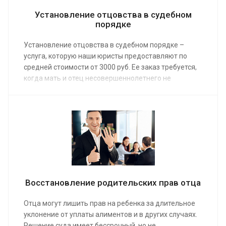
Установление отцовства в судебном
порядке
Установление отцовства в судебном порядке –
услуга, которую наши юристы предоставляют по
средней стоимости от 3000 руб. Ее заказ требуется,
когда мать и отец несовершеннолетнего не
находятся в браке и отсутствует заявление отца
ребенка. Инициировать судебное разбирательство
могут как один из родителей, так и сам ребенок,
достигший совершеннолетия.
Восстановление родительских прав отца
Отца могут лишить прав на ребенка за длительное
уклонение от уплаты алиментов и в других случаях.
Решение суда имеет бессрочный, но не