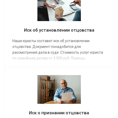
общения с адвокатом.
Иск об установлении отцовства
Наши юристы составят иск об установлении
отцовства. Документ понадобится для
рассмотрения дела в суде. Стоимость услуг юриста
по семейным делам от 3 000 руб. Помощь
предоставляется в ситуациях, когда не
выполняются обязанности родителей или
нарушаются их права. Сделайте заказ услуги, не
откладывая, и за ваше дело немедленно возьмется
опытная команда юристов, которая сможет
гарантировать полный успех.
Иск о признании отцовства