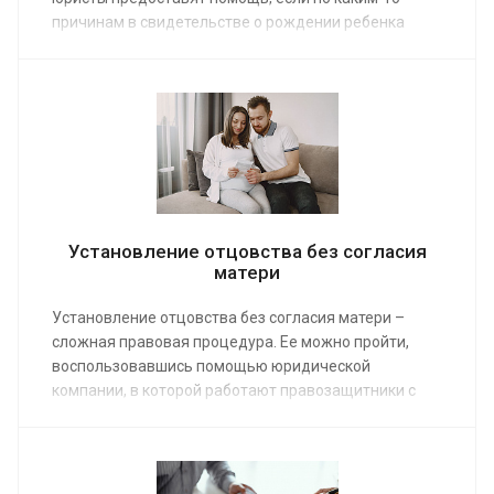
причинам в свидетельстве о рождении ребенка
стоит прочерк. Заказ услуги обеспечит
профессиональной поддержкой по установлению
факта родственной связи, независимо от того, какая
требуется процедура признания – через ЗАГС или в
судебном порядке.
Установление отцовства без согласия
матери
Установление отцовства без согласия матери –
сложная правовая процедура. Ее можно пройти,
воспользовавшись помощью юридической
компании, в которой работают правозащитники с
большим опытом ведения таких дел. Наши юристы
предоставят свои услуги по средней стоимости от 15
000 руб. Сделайте заказ первой консультации по
телефону и обсудите на ней график дальнейшего