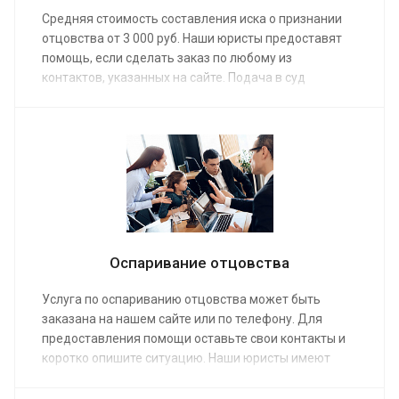
Средняя стоимость составления иска о признании
отцовства от 3 000 руб. Наши юристы предоставят
помощь, если сделать заказ по любому из
контактов, указанных на сайте. Подача в суд
безупречно составленного и оформленного
заявления о подтверждении отцовства позволяет
уже на первом заседании, в минимальное время,
подтвердить свои родительские права.
Оспаривание отцовства
Услуга по оспариванию отцовства может быть
заказана на нашем сайте или по телефону. Для
предоставления помощи оставьте свои контакты и
коротко опишите ситуацию. Наши юристы имеют
большой опыт в ведении дел такого рода. Мы
поможем оспорить отцовство по средней стоимости